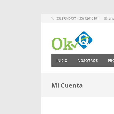
Skip
(55) 37340757 - (55) 72616191
ana
to
content
INICIO
NOSOTROS
PR
Mi Cuenta