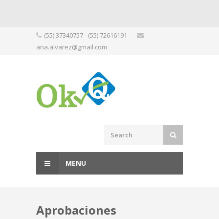
Skip
(55) 37340757 - (55) 72616191
to
ana.alvarez@gmail.com
content
MENU
Aprobaciones