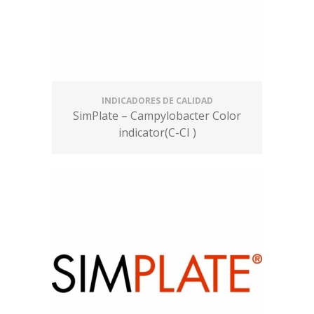
INDICADORES DE CALIDAD
SimPlate – Campylobacter Color
indicator(C-CI )