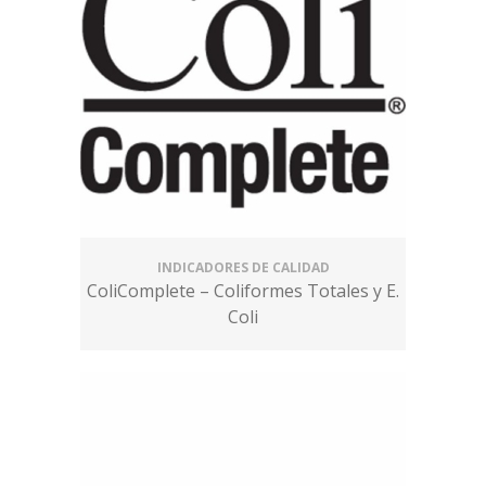
INDICADORES DE CALIDAD
ColiComplete – Coliformes Totales y E.
Coli