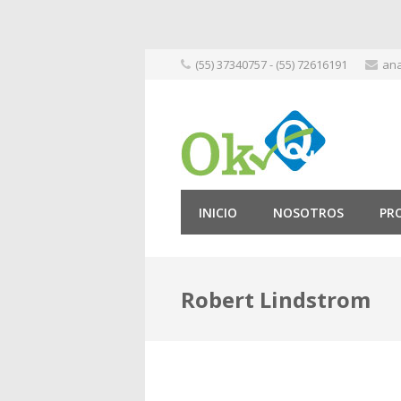
Skip
(55) 37340757 - (55) 72616191
ana
to
content
INICIO
NOSOTROS
PR
Robert Lindstrom