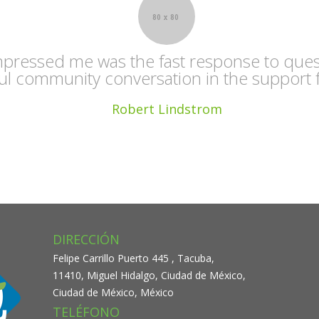
pressed me was the fast response to ques
ul community conversation in the support 
Robert Lindstrom
DIRECCIÓN
Felipe Carrillo Puerto 445 , Tacuba,
11410, Miguel Hidalgo, Ciudad de México,
Ciudad de México, México
TELÉFONO