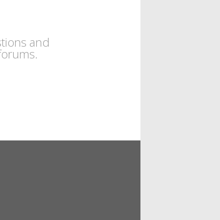
tions and
forums.