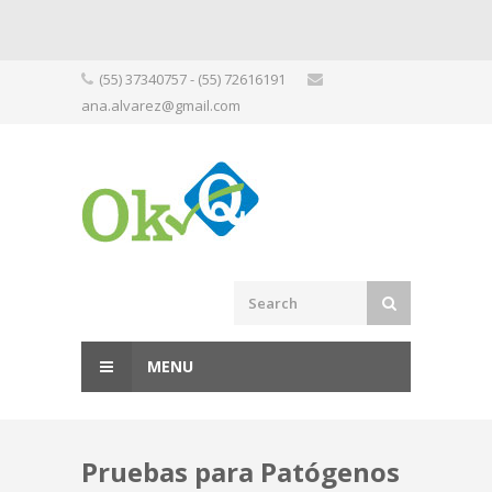
Skip
(55) 37340757 - (55) 72616191
to
ana.alvarez@gmail.com
content
MENU
Pruebas para Patógenos