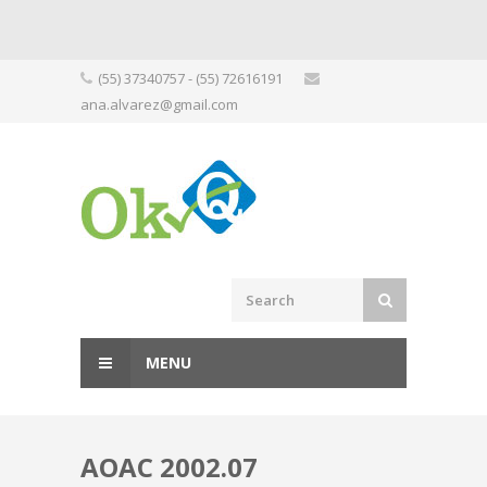
Skip
(55) 37340757 - (55) 72616191
to
ana.alvarez@gmail.com
content
MENU
AOAC 2002.07