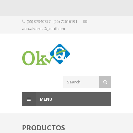
Skip
(55) 37340757 - (55) 72616191
to
ana.alvarez@gmail.com
content
MENU
PRODUCTOS