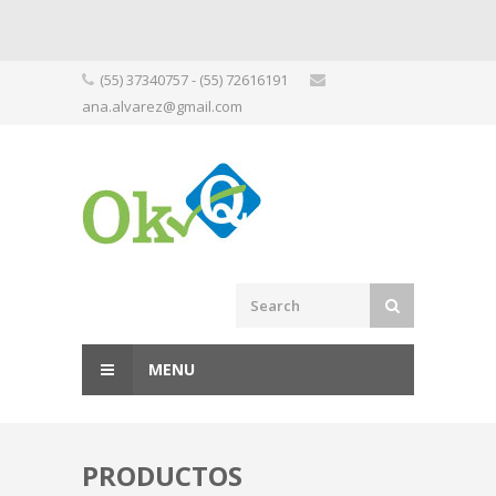
Skip
(55) 37340757 - (55) 72616191
to
ana.alvarez@gmail.com
content
MENU
PRODUCTOS