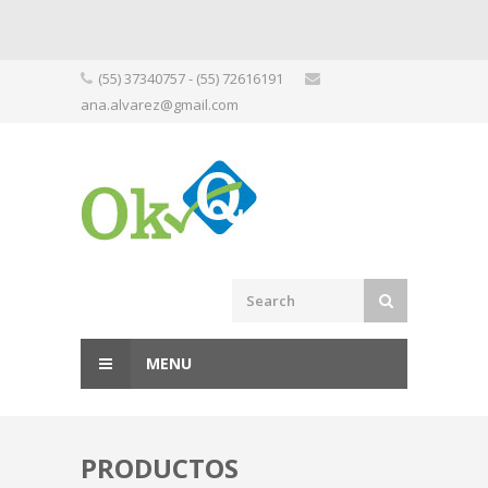
Skip
(55) 37340757 - (55) 72616191
to
ana.alvarez@gmail.com
content
MENU
PRODUCTOS