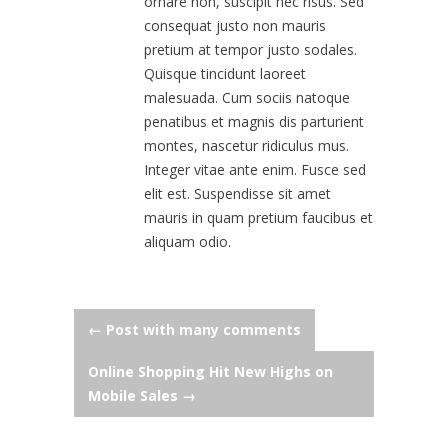
ornare non, suscipit nec risus. Sed
consequat justo non mauris
pretium at tempor justo sodales.
Quisque tincidunt laoreet
malesuada. Cum sociis natoque
penatibus et magnis dis parturient
montes, nascetur ridiculus mus.
Integer vitae ante enim. Fusce sed
elit est. Suspendisse sit amet
mauris in quam pretium faucibus et
aliquam odio.
Post
←
Post with many comments
Online Shopping Hit New Highs on
navigation
Mobile Sales
→