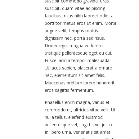
suscipit commodo gravida. Cras
suscipit, quam vitae adipiscing
faucibus, risus nibh laoreet odio, a
porttitor metus eros ut enim. Morbi
augue velit, tempus mattis
dignissim nec, porta sed risus.
Donec eget magna eu lorem
tristique pellentesque eget eu dui.
Fusce lacinia tempor malesuada.
Ut lacus sapien, placerat a ornare
nec, elementum sit amet felis.
Maecenas pretium lorem hendrerit
eros sagittis fermentum.
Phasellus enim magna, varius et
commodo ut, ultricies vitae velit. Ut
nulla tellus, eleifend euismod
pellentesque vel, sagittis vel justo.
In libero urna, venenatis sit amet