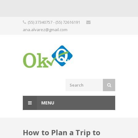
Skip
(55) 37340757 - (55) 72616191
to
ana.alvarez@gmail.com
content
MENU
How to Plan a Trip to