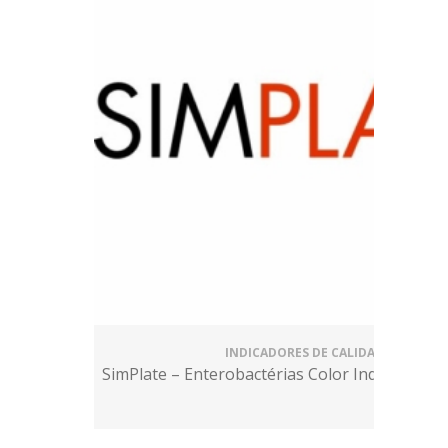
INDICADORES DE CALIDAD
SimPlate – Enterobactérias Color Indicator (En