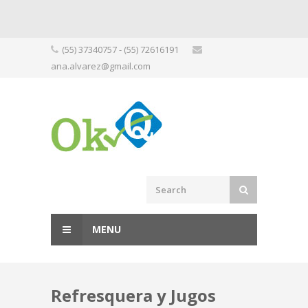
Skip
(55) 37340757 - (55) 72616191
to
ana.alvarez@gmail.com
content
MENU
Refresquera y Jugos