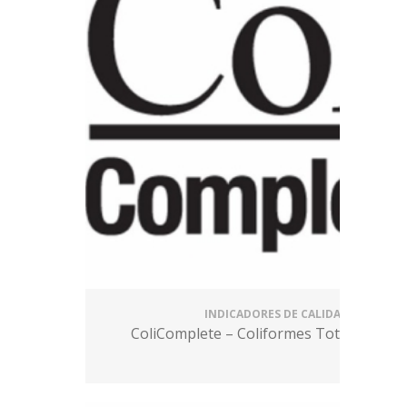
INDICADORES DE CALIDAD
ColiComplete – Coliformes Totales y E. C