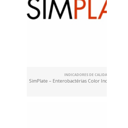
INDICADORES DE CALIDAD
SimPlate – Enterobactérias Color Indicator (En