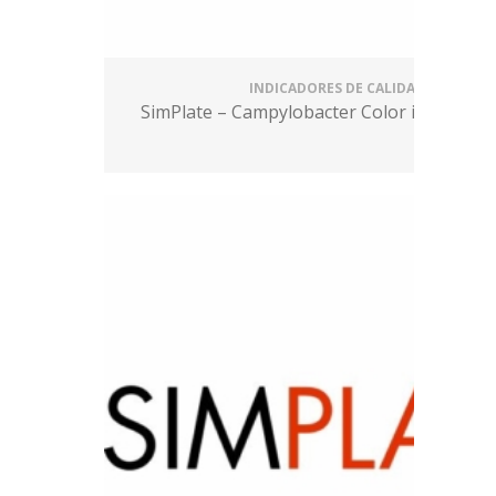
INDICADORES DE CALIDAD
SimPlate – Campylobacter Color indicator(C