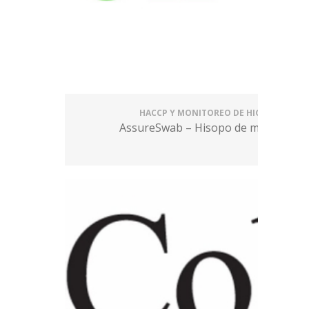
HACCP Y MONITOREO DE HIGIENE
AssureSwab – Hisopo de muestreo