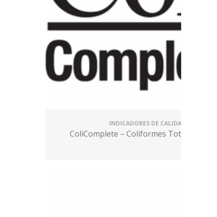
INDICADORES DE CALIDAD
ColiComplete – Coliformes Totales y E. C