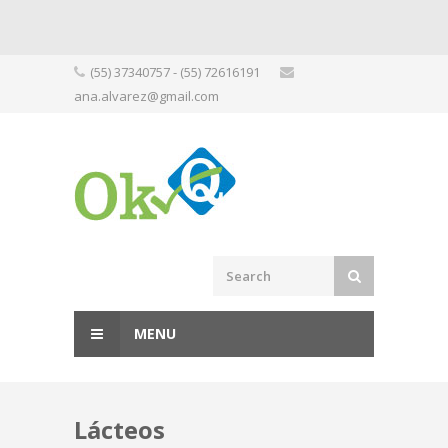
Skip
(55) 37340757 - (55) 72616191
to
ana.alvarez@gmail.com
content
MENU
Lácteos