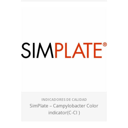
INDICADORES DE CALIDAD
SimPlate – Campylobacter Color
indicator(C-CI )