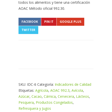
todos los alimentos y tiene una certificación
AOAC Método oficial 992.30.
FACEBOOK
PIN IT
GOOGLE PLUS
TWITTER
SKU:
IDC-6
Categoría:
Indicadores de Calidad
Etiquetas:
Agrícola
,
AOAC 992.3
,
Avícola
,
Azúcar
,
Cacao
,
Cárnica
,
Cervecera
,
Lácteos
,
Pesquera
,
Productos Congelados
,
Refresquera y Jugos