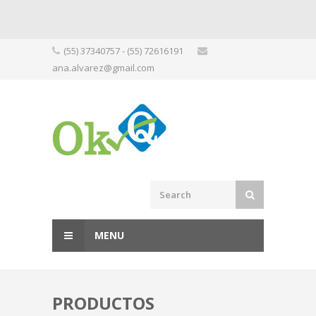
Skip
(55) 37340757 - (55) 72616191
to
ana.alvarez@gmail.com
content
MENU
PRODUCTOS