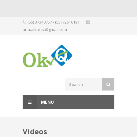
Skip
(55) 37340757 - (55) 72616191
to
ana.alvarez@gmail.com
content
MENU
Videos