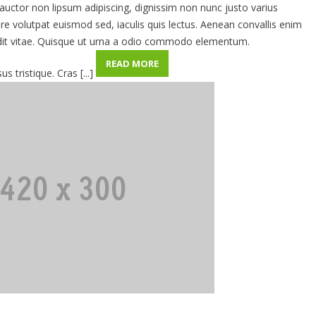
auctor non lipsum adipiscing, dignissim non nunc justo varius
e volutpat euismod sed, iaculis quis lectus. Aenean convallis enim
ndit vitae. Quisque ut urna a odio commodo elementum.
READ MORE
 tristique. Cras [...]