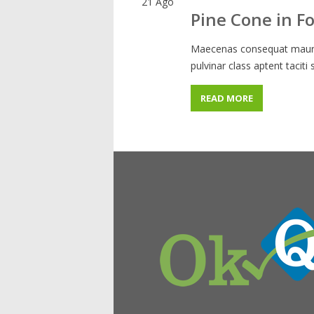
21
Ago
Pine Cone in F
Maecenas consequat mauris
pulvinar class aptent taciti
READ MORE