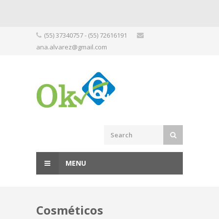
Skip
(55) 37340757 - (55) 72616191
to
ana.alvarez@gmail.com
content
MENU
Cosméticos