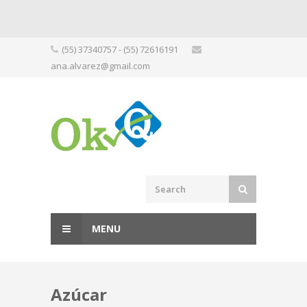
Skip
(55) 37340757 - (55) 72616191
to
ana.alvarez@gmail.com
content
MENU
Azúcar