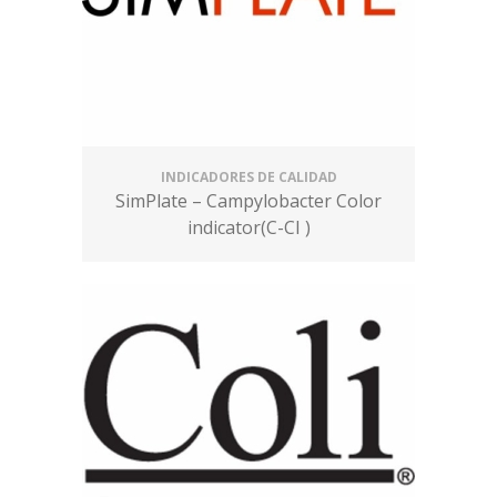
INDICADORES DE CALIDAD
SimPlate – Campylobacter Color
indicator(C-CI )