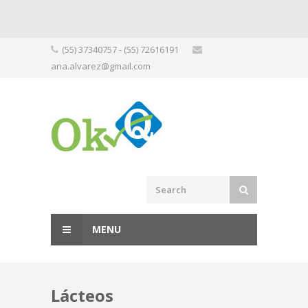
Skip
(55) 37340757 - (55) 72616191
to
ana.alvarez@gmail.com
content
MENU
Lácteos