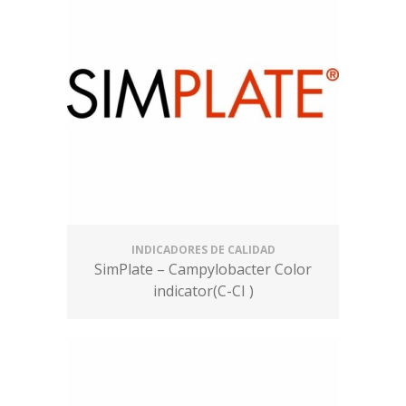
INDICADORES DE CALIDAD
SimPlate – Campylobacter Color
indicator(C-CI )