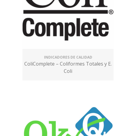
INDICADORES DE CALIDAD
ColiComplete – Coliformes Totales y E.
Coli