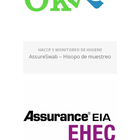
HACCP Y MONITOREO DE HIGIENE
AssureSwab – Hisopo de muestreo